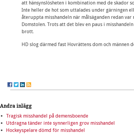
att hänsynslösheten i kombination med de skador so
Inte heller de hot som uttalades under gärningen el
återuppta misshandeln när målsäganden redan var m
Domstolen. Trots att det blev en paus i misshandeln
brott.
HD slog därmed fast Hovrättens dom och männen döm
Andra inlägg
Tragisk misshandel på demensboende
Utdragna tänder inte synnerligen grov misshandel
Hockeyspelare dömd för misshandel