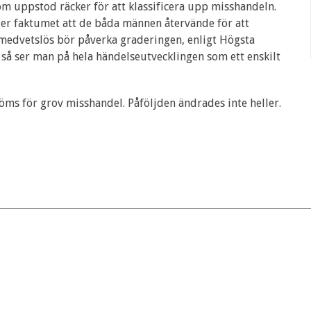
m uppstod räcker för att klassificera upp misshandeln.
ler faktumet att de båda männen återvände för att
edvetslös bör påverka graderingen, enligt Högsta
 så ser man på hela händelseutvecklingen som ett enskilt
s för grov misshandel. Påföljden ändrades inte heller.