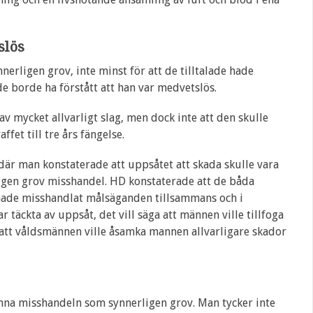
slös
erligen grov, inte minst för att de tilltalade hade
de borde ha förstått att han var medvetslös.
v mycket allvarligt slag, men dock inte att den skulle
fet till tre års fängelse.
 där man konstaterade att uppsåtet att skada skulle vara
gen grov misshandel. HD konstaterade att de båda
ade misshandlat målsäganden tillsammans och i
 täckta av uppsåt, det vill säga att männen ville tillfoga
 att våldsmännen ville åsamka mannen allvarligare skador
ämna misshandeln som synnerligen grov. Man tycker inte