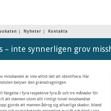
vokaten
Nyheter
Kontakta
 – inte synnerligen grov mis
misshandel är inte alltid lätt att identifiera. Här
omstolen belyser den gränsdragningen.
 fängelse i fyra respektive fyra år och tre månader för
l att männen utom allt rimligt tvivel misshandlat
pp gjorde att mannen ådrog sig allvarliga skador, bland
ning och en livshotande ansamling av luft och blod i ena