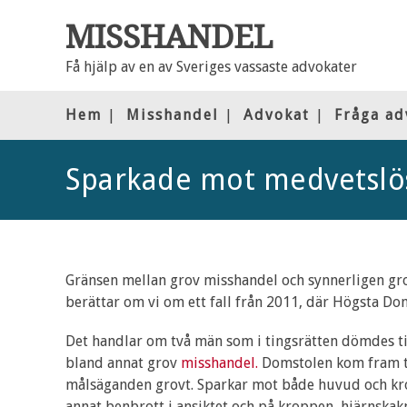
MISSHANDEL
Få hjälp av en av Sveriges vassaste advokater
Hem
Misshandel
Advokat
Fråga ad
Sparkade mot medvetslös
Gränsen mellan grov misshandel och synnerligen grov 
berättar om vi om ett fall från 2011, där Högsta D
Det handlar om två män som i tingsrätten dömdes till
bland annat grov
misshandel.
Domstolen kom fram til
målsäganden grovt. Sparkar mot både huvud och kro
annat benbrott i ansiktet och på kroppen, hjärnskak