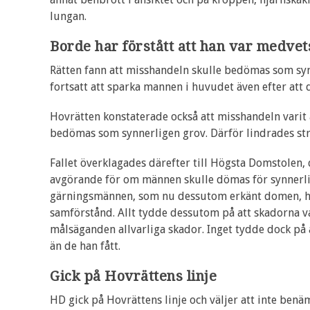
lungan.
Borde har förstått att han var medvet
Rätten fann att misshandeln skulle bedömas som synn
fortsatt att sparka mannen i huvudet även efter att 
Hovrätten konstaterade också att misshandeln varit a
bedömas som synnerligen grov. Därför lindrades straf
Fallet överklagades därefter till Högsta Domstolen,
avgörande för om männen skulle dömas för synnerli
gärningsmännen, som nu dessutom erkänt domen, h
samförstånd. Allt tydde dessutom på att skadorna var
målsäganden allvarliga skador. Inget tydde dock på
än de han fått.
Gick på Hovrättens linje
HD gick på Hovrättens linje och väljer att inte ben