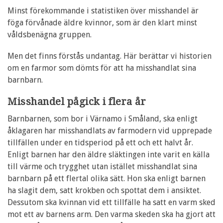
Minst förekommande i statistiken över misshandel är
föga förvånade äldre kvinnor, som är den klart minst
våldsbenägna gruppen.
Men det finns förstås undantag. Här berättar vi historien
om en farmor som dömts för att ha misshandlat sina
barnbarn.
Misshandel pågick i flera år
Barnbarnen, som bor i Värnamo i Småland, ska enligt
åklagaren har misshandlats av farmodern vid upprepade
tillfällen under en tidsperiod på ett och ett halvt år.
Enligt barnen har den äldre släktingen inte varit en källa
till värme och trygghet utan istället misshandlat sina
barnbarn på ett flertal olika sätt. Hon ska enligt barnen
ha slagit dem, satt krokben och spottat dem i ansiktet.
Dessutom ska kvinnan vid ett tillfälle ha satt en varm sked
mot ett av barnens arm. Den varma skeden ska ha gjort att